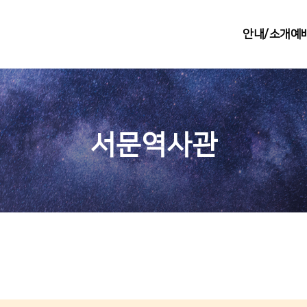
안내/소개
예
서문역사관