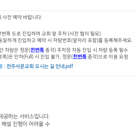
 사전 예약 바랍니다.
천변쪽 도로 진입하여 교회 앞 주차 (사전 협의 필요)
: 동일하게 진입하고 예약 시
차량번호(앞자리 포함)
를 등록해주세요.
만 차량은 정문(
천변쪽
종각) 주차장 자동 진입 시 차량 등록 필수
)은 만차(Full) 시 진입 불가, 정문(
천변쪽
종각)으로 이용 요청
 :
전주서문교회 오시는 길 안내.pdf
 제공하는 서비스입니다.
 해설 진행이 어려울 수