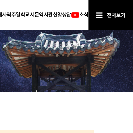
배
사역
주일학교
서문역사관
신앙상담
소식
전체보기