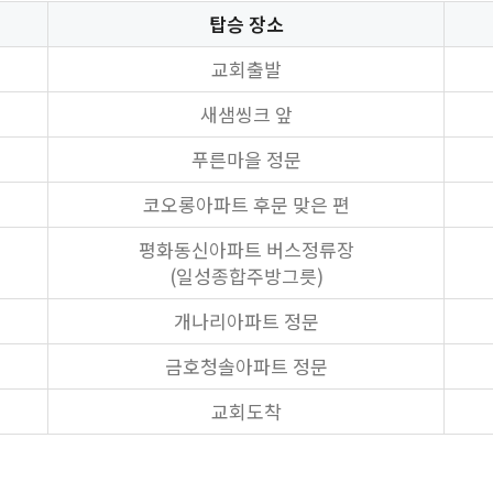
탑승 장소
교회출발
새샘씽크 앞
푸른마을 정문
코오롱아파트 후문 맞은 편
평화동신아파트 버스정류장
(일성종합주방그릇)
개나리아파트 정문
금호청솔아파트 정문
교회도착