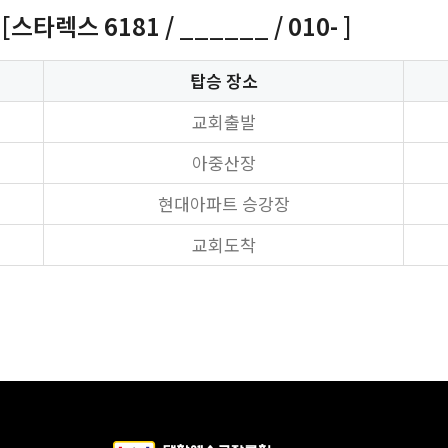
타렉스 6181 / ______ / 010- ]
탑승 장소
교회출발
아중산장
현대아파트 승강장
교회도착