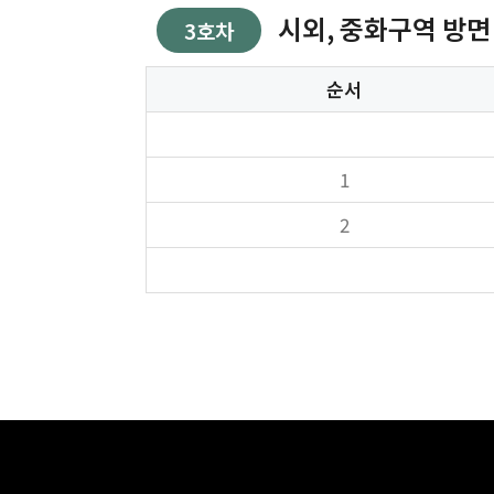
시외, 중화구역 방면 [스
3호차
순서
1
2