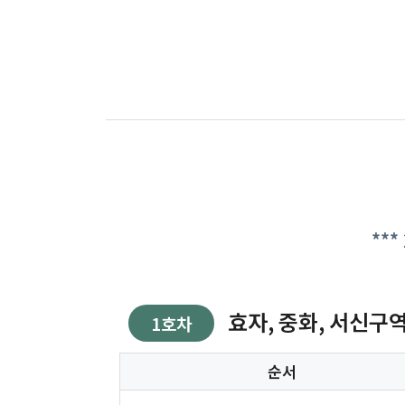
**
효자, 중화, 서신구역 방
1호차
순서