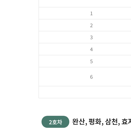
1
2
3
4
5
6
완산, 평화, 삼천, 효자
2호차