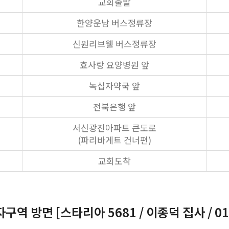
교회출발
한양운남 버스정류장
신원리브웰 버스정류장
효사랑 요양병원 앞
녹십자약국 앞
전북은행 앞
서신광진아파트 큰도로
(파리바게트 건너편)
교회도착
구역 방면 [스타리아 5681 / 이종덕 집사 / 010