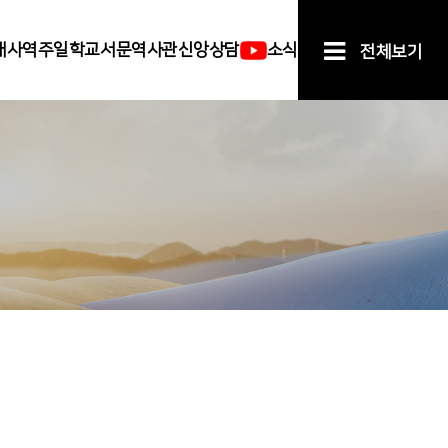
배
사역
주일학교
서문역사관
신앙상담
소식
전체보기