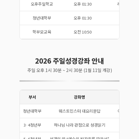
오후주일학교
오후 01:30
레이놀즈홀(기
청년대학부
오후 01:30
메리홀(기념
학부모교육
오전 10:50
테이트홀(기
2026 주일성경강좌 안내
주일 오후 1시 30분 ~ 2시 30분 (1월 11일 개강)
부서
강좌명
강사
청년대학부
웨스트민스터 대요리문답
이명철 전도
3·4청년부
하나님 나라 관점으로 성경읽기
김승완 목
5·6청년부
성경의 땅 “예수의 발자취를 따라서”
이창현 목