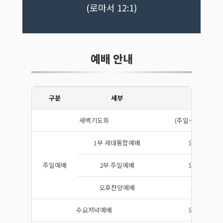
(로마서 12:1)
예배 안내
구분
세부
시간
새벽기도회
(주일~금) 오전 05
1부 세대통합예배
오전 09:30
주일예배
2부 주일예배
오전 11:00
오후찬양예배
오후 3:00
수요저녁예배
오후 07:00