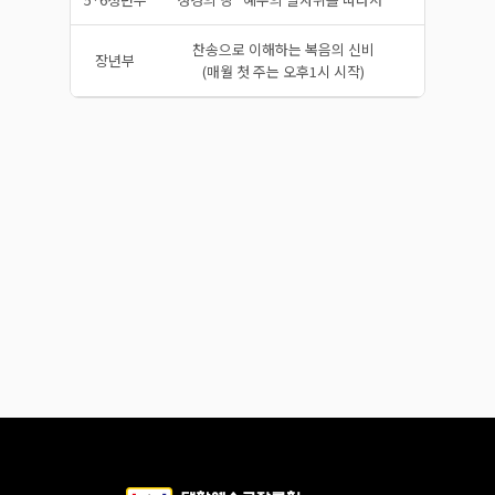
찬송으로 이해하는 복음의 신비
장년부
박충권 목
(매월 첫 주는 오후1시 시작)