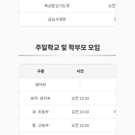
목요합심기도회
오전 10:00~11:
금요사경회
오후 08:00
주일학교 및 학부모 모임
구분
시간
장
영아부
-
본당 
유아·유치부
오전 10:30
전킨홀(기념
유·초등부
오전 10:30
레이놀즈홀(기
중·고등부
오전 10:30
리니홀(기념