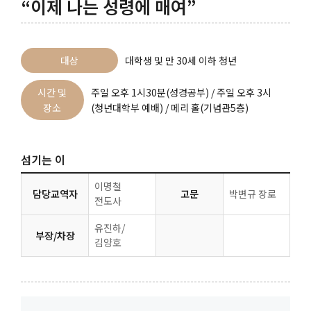
“이제 나는 성령에 매여”
대상
대학생 및 만 30세 이하 청년
시간 및
주일 오후 1시30분(성경공부) / 주일 오후 3시
장소
(청년대학부 예배) / 메리 홀(기념관5층)
섬기는 이
이명철
담당교역자
고문
박변규 장로
전도사
유진하/
부장/차장
김양호