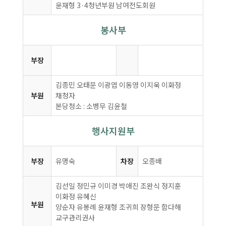
윤재형 3·4청년부원 남여전도회원
봉사부
부장
김종민 오태문 이광엽 이동영 이지욱 이화정
부원
채청자
본당청소 : 소병무 김윤철
행사지원부
부장
유명숙
차장
오종배
김선일 정민규 이미경 박애진 조완식 정지훈
이화정 유혜신
부원
양순자 유봉례 윤재형 조귀희 장형문 함다해
교구관리권사