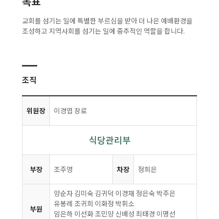
목표
교회를 섬기는 일에 특별한 부르심을 받아 더 나은 예배환경을
조성하고 지역사회를 섬기는 일에 중추적인 역할을 합니다.
조직
위원장
이경엽 장로
식당관리부
부장
조주영
차장
정희은
양순자 김미숙 김귀덕 이경재 정은숙 박주은
유봉례 조귀희 이화정 박휘소
부원
임은하 이선화 조민양 신배성 최태경 이명선