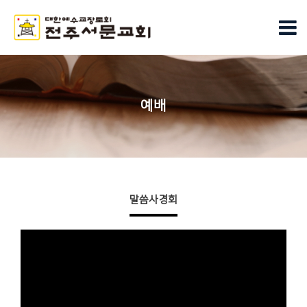
예배
말씀사경회