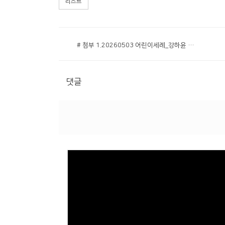
리스트
# 첨부 1.20260503 어린이세례_강하윤 안윤주.png
댓글