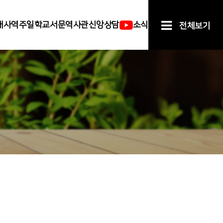
배
사역
주일학교
서문역사관
신앙상담
소식
전체보기