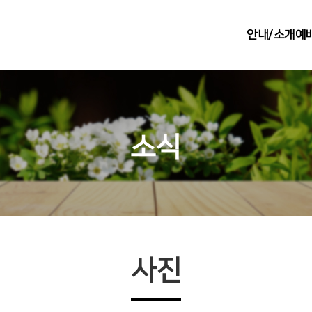
안내/소개
예
소식
사진