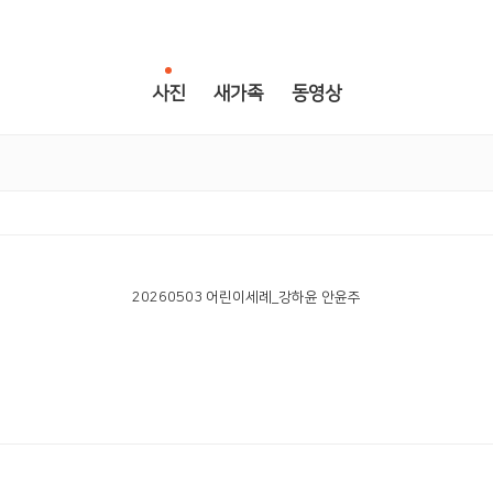
사진
새가족
동영상
20260503 어린이세례_강하윤 안윤주